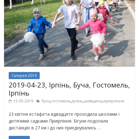
Галерея 2019
2019-04-23, Ірпінь, Буча, Гостомель,
Ірпінь
,
,
,
,
15-05-2019
буча
гостомель
ірпінь
київщина
приірпіння
23 квітня естафета вдвадцяте проходила школами і
дитячими садками Приірпіння. Бігуни подолали
дистанцію в 27 км і до них приєднувались …