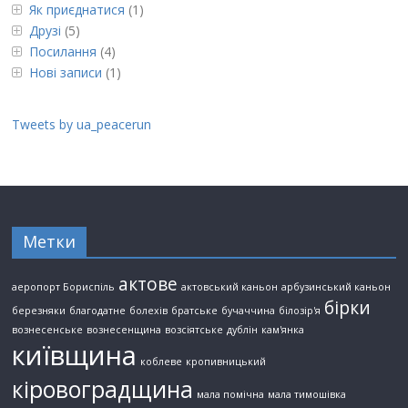
Як приєднатися
(1)
Друзі
(5)
Посилання
(4)
Нові записи
(1)
Tweets by ua_peacerun
Метки
актове
аеропорт Бориспіль
актовський каньон
арбузинський каньон
бірки
березняки
благодатне
болехів
братське
бучаччина
білозір'я
вознесенське
вознесенщина
возсіятське
дублін
кам'янка
київщина
коблеве
кропивницький
кіровоградщина
мала помічна
мала тимошівка