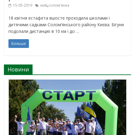
,
15-05-2019
київ
солом'янка
18 квітня естафета вшосте проходила школами і
дитячими садками Солом’янського району Києва. Бігуни
подолали дистанцію в 10 км і до …
Больше
Новини