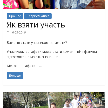
Про нас
Як приєднатися
Як взяти участь
16-05-2019
Бажаєш стати учасником естафети?
Учасником естафети може стати кожен – вік і фізична
підготовка не мають значення!
Метою естафети є …
Больше