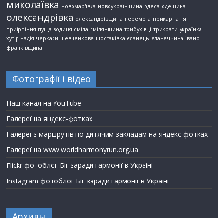
миколаївка
новомар'ївка
новоукраїнщина
одеса
одещина
олександрівка
олександрівщина
перемога
прикарпаття
приірпіння
пуща-водиця
сміла
смілянщина
трибухівці
трикрати
українка
хутір надія
черкаси
шевченкове
шостаківка
єланець
єланеччина
івано-
франківщина
Фотографії і відео
Наш канал на YouTube
Галереї на яндекс-фотках
Галереї з маршрутів по дитячим закладам на яндекс-фотках
Галереї на www.worldharmonyrun.org.ua
Flickr фотоблог Біг заради гармонії в Украіні
Instagram фотоблог Біг заради гармонії в Украіні
Архивы