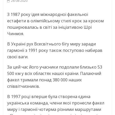
28-08-2020
З 1987 року ідея міжнародної факельної
естафети в олімпійському стилі крок за кроком
поширювалась в світі за ініціативою Шрі
Чинмоя.
В Україні рух Всесвітнього бігу миру заради
гармонії з 1991 року також поступово набирав
своєї ваги.
За цей час його учасники подолали близько 53
500 км у всіх областях нашої країни. Палаючий
факел тримали понад 380 000 наших
співвітчизників.
В 1997 році вперше була створена єдина
українська команда, члени якої пронесли факел
миру і гармонії чотирма різними маршрутами