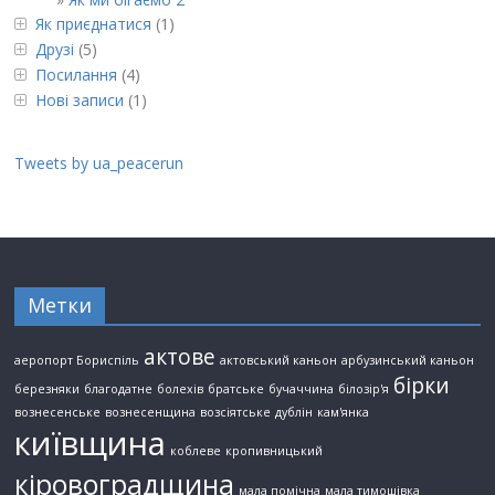
Як приєднатися
(1)
Друзі
(5)
Посилання
(4)
Нові записи
(1)
Tweets by ua_peacerun
Метки
актове
аеропорт Бориспіль
актовський каньон
арбузинський каньон
бірки
березняки
благодатне
болехів
братське
бучаччина
білозір'я
вознесенське
вознесенщина
возсіятське
дублін
кам'янка
київщина
коблеве
кропивницький
кіровоградщина
мала помічна
мала тимошівка