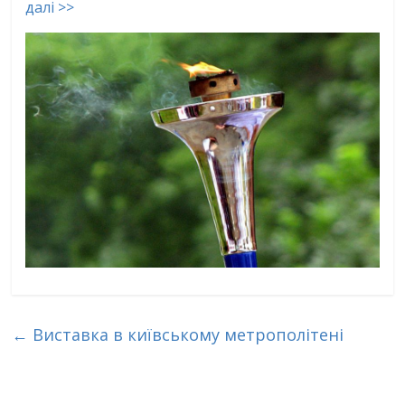
далі >>
←
Виставка в київському метрополітені