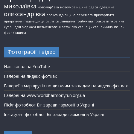
миколаївка
новомар'ївка
новоукраїнщина
одеса
одещина
олександрівка
олександрівщина
перемога
прикарпаття
приірпіння
пуща-водиця
сміла
смілянщина
трибухівці
трикрати
українка
хутір надія
черкаси
шевченкове
шостаківка
єланець
єланеччина
івано-
франківщина
Фотографії і відео
Наш канал на YouTube
Галереї на яндекс-фотках
Галереї з маршрутів по дитячим закладам на яндекс-фотках
Галереї на www.worldharmonyrun.org.ua
Flickr фотоблог Біг заради гармонії в Украіні
Instagram фотоблог Біг заради гармонії в Украіні