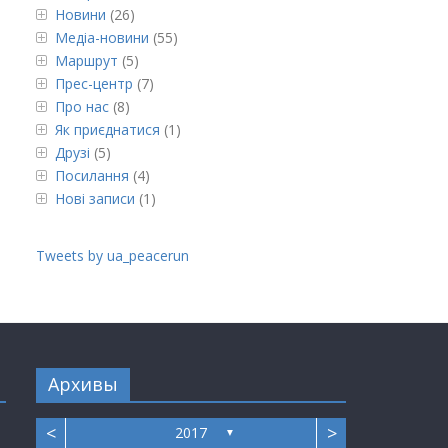
Новини
(26)
Медіа-новини
(55)
Маршрут
(5)
Прес-центр
(7)
Про нас
(8)
Як приєднатися
(1)
Друзі
(5)
Посилання
(4)
Нові записи
(1)
Tweets by ua_peacerun
Архивы
<
>
2017
▼