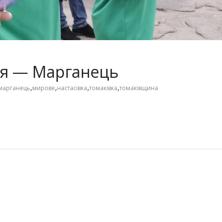
жя — Марганець
,
,
,
,
марганець
мирове
настасівка
томаківка
томаківщина