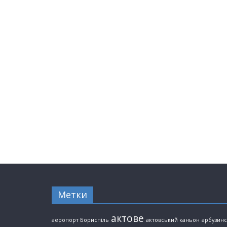
Метки
актове
аеропорт Бориспіль
актовський каньон
арбузин