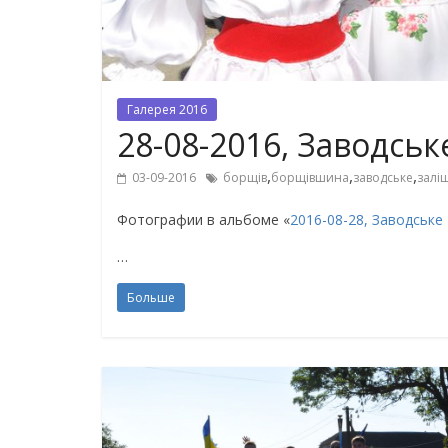
Галерея 2016
28-08-2016, Заводсь
,
,
,
03-09-2016
борщів
борщівшина
заводське
залі
Фотографии в альбоме «
2016-08-28, Заводське
…
Больше