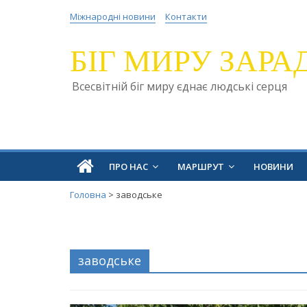
Міжнародні новини
Контакти
БІГ МИРУ ЗАРА
Всесвітній біг миру єднає людські серця
ПРО НАС
МАРШРУТ
НОВИНИ
Головна
>
заводське
заводське