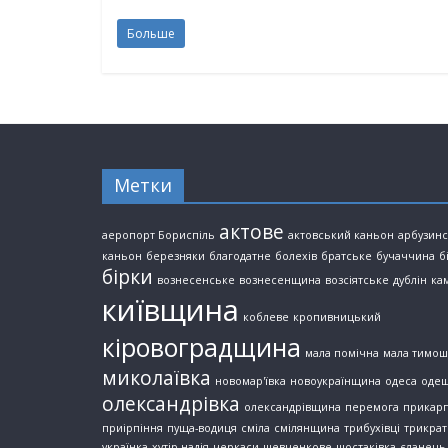
Больше
Метки
актове
аеропорт Бориспіль
актовський каньон
арбузин
каньон
березняки
благодатне
болехів
братське
бучаччина
б
бірки
вознесенське
вознесенщина
возсіятське
дублін
ка
київщина
коблеве
кропивницький
кіровоградщина
мала помічна
мала тимош
миколаївка
новомар'ївка
новоукраїнщина
одеса
оде
олександрівка
олександрівщина
перемога
прикарп
приірпіння
пуща-водиця
сміла
смілянщина
трибухівці
трикрат
українка
хутір надія
черкаси
шевченкове
шостаківка
єланець