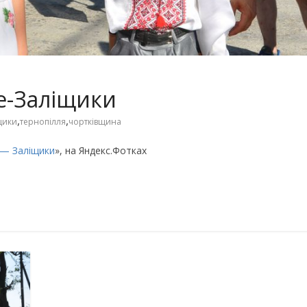
ке-Заліщики
,
,
щики
тернопілля
чортківщина
 — Заліщики
», на Яндекс.Фотках