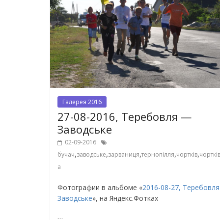
Галерея 2016
27-08-2016, Теребовля —
Заводське
02-09-2016
,
,
,
,
,
бучач
заводське
зарваниця
тернопілля
чортків
чорткі
а
Фотографии в альбоме «
2016-08-27, Теребовл
Заводське
», на Яндекс.Фотках
…