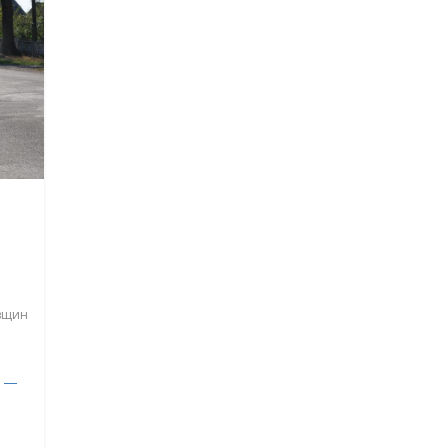
вщин
я —