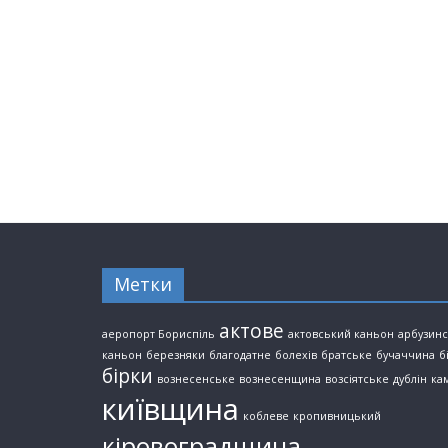
Метки
актове
аеропорт Бориспіль
актовський каньон
арбузин
каньон
березняки
благодатне
болехів
братське
бучаччина
б
бірки
вознесенське
вознесенщина
возсіятське
дублін
ка
київщина
коблеве
кропивницький
кіровоградщина