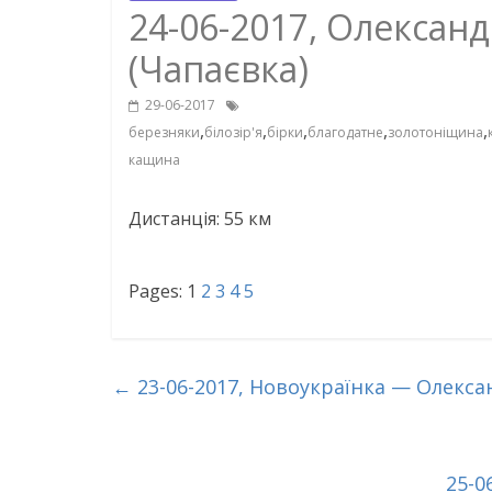
24-06-2017, Олексан
(Чапаєвка)
29-06-2017
,
,
,
,
,
березняки
білозір'я
бірки
благодатне
золотоніщина
кащина
Дистанція: 55 км
Pages:
1
2
3
4
5
←
23-06-2017, Новоукраїнка — Олекса
25-0