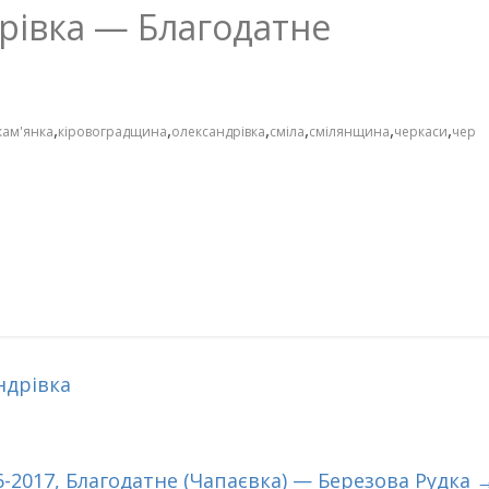
дрівка — Благодатне
,
,
,
,
,
,
кам'янка
кіровоградщина
олександрівка
сміла
смілянщина
черкаси
чер
ндрівка
6-2017, Благодатне (Чапаєвка) — Березова Рудка