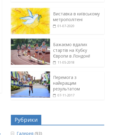
Виставка в київському
метрополітені
01-07-2020
Бажаємо вдалих
стартів на Кубку
Європи в Лондоні!
11-05-2018
Перемога з
найкращим
результатом
07-11-2017
Рубрики
→
Галерея
(93)