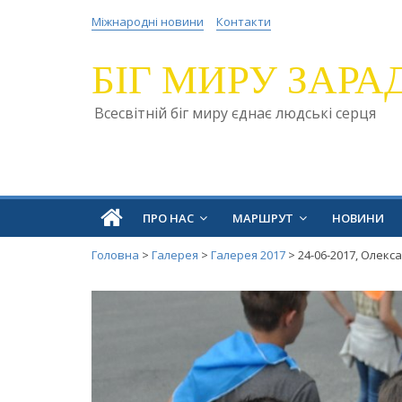
Міжнародні новини
Контакти
БІГ МИРУ ЗАРА
Всесвітній біг миру єднає людські серця
ПРО НАС
МАРШРУТ
НОВИНИ
Головна
>
Галерея
>
Галерея 2017
>
24-06-2017, Олекс