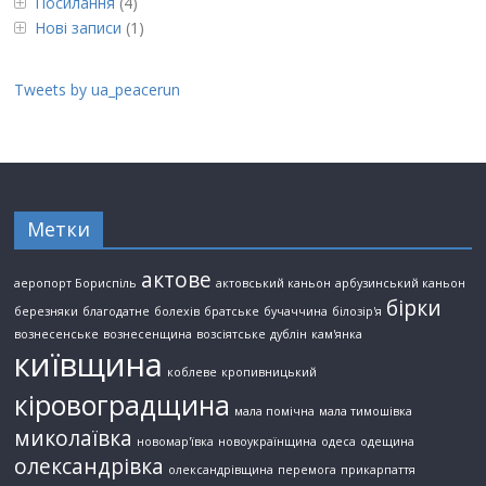
Посилання
(4)
Нові записи
(1)
Tweets by ua_peacerun
Метки
актове
аеропорт Бориспіль
актовський каньон
арбузинський каньон
бірки
березняки
благодатне
болехів
братське
бучаччина
білозір'я
вознесенське
вознесенщина
возсіятське
дублін
кам'янка
київщина
коблеве
кропивницький
кіровоградщина
мала помічна
мала тимошівка
миколаївка
новомар'ївка
новоукраїнщина
одеса
одещина
олександрівка
олександрівщина
перемога
прикарпаття