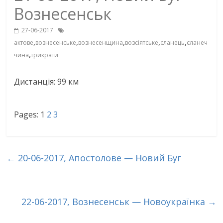
Вознесенськ
27-06-2017
,
,
,
,
,
актове
вознесенське
вознесенщина
возсіятське
єланець
єланеч
,
чина
трикрати
Дистанція: 99 км
Pages:
1
2
3
←
20-06-2017, Апостолове — Новий Буг
22-06-2017, Вознесенськ — Новоукраїнка
→