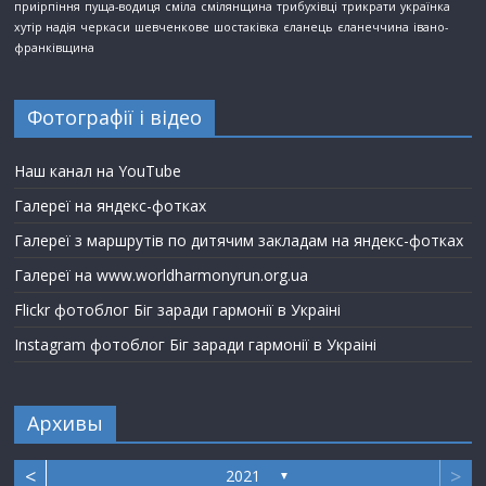
приірпіння
пуща-водиця
сміла
смілянщина
трибухівці
трикрати
українка
хутір надія
черкаси
шевченкове
шостаківка
єланець
єланеччина
івано-
франківщина
Фотографії і відео
Наш канал на YouTube
Галереї на яндекс-фотках
Галереї з маршрутів по дитячим закладам на яндекс-фотках
Галереї на www.worldharmonyrun.org.ua
Flickr фотоблог Біг заради гармонії в Украіні
Instagram фотоблог Біг заради гармонії в Украіні
Архивы
<
>
2021
▼