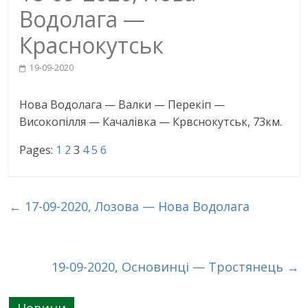
Водолага —
Краснокутськ
19-09-2020
Нова Водолага — Валки — Перекіп —
Високопілля — Качалівка — Крвснокутськ, 73км.
Pages:
1
2
3
4
5
6
←
17-09-2020, Лозова — Нова Водолага
19-09-2020, Основинці — Тростянець
→
Новини