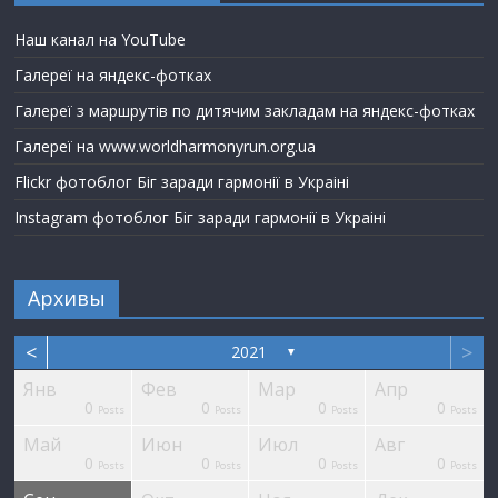
Наш канал на YouTube
Галереї на яндекс-фотках
Галереї з маршрутів по дитячим закладам на яндекс-фотках
Галереї на www.worldharmonyrun.org.ua
Flickr фотоблог Біг заради гармонії в Украіні
Instagram фотоблог Біг заради гармонії в Украіні
Архивы
<
>
2021
▼
Янв
Фев
Мар
Апр
0
0
0
0
ts
ts
ts
ts
ts
ts
ts
Posts
Posts
Posts
Posts
Май
Июн
Июл
Авг
0
0
0
0
ts
ts
ts
ts
ts
ts
st
Posts
Posts
Posts
Posts