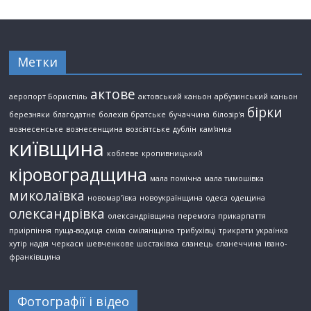
Метки
актове
аеропорт Бориспіль
актовський каньон
арбузинський каньон
бірки
березняки
благодатне
болехів
братське
бучаччина
білозір'я
вознесенське
вознесенщина
возсіятське
дублін
кам'янка
київщина
коблеве
кропивницький
кіровоградщина
мала помічна
мала тимошівка
миколаївка
новомар'ївка
новоукраїнщина
одеса
одещина
олександрівка
олександрівщина
перемога
прикарпаття
приірпіння
пуща-водиця
сміла
смілянщина
трибухівці
трикрати
українка
хутір надія
черкаси
шевченкове
шостаківка
єланець
єланеччина
івано-
франківщина
Фотографії і відео