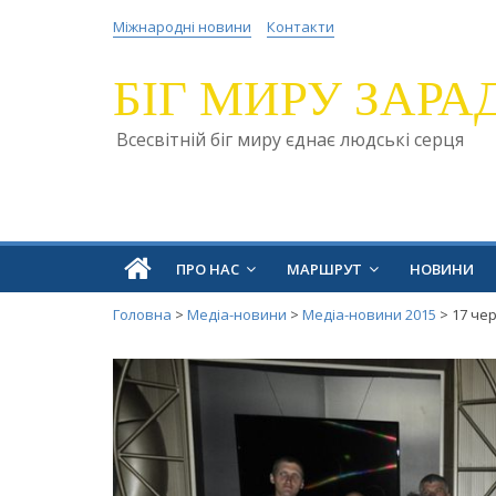
Міжнародні новини
Контакти
БІГ МИРУ ЗАРА
Всесвітній біг миру єднає людські серця
ПРО НАС
МАРШРУТ
НОВИНИ
Головна
>
Медіа-новини
>
Медіа-новини 2015
>
17 че