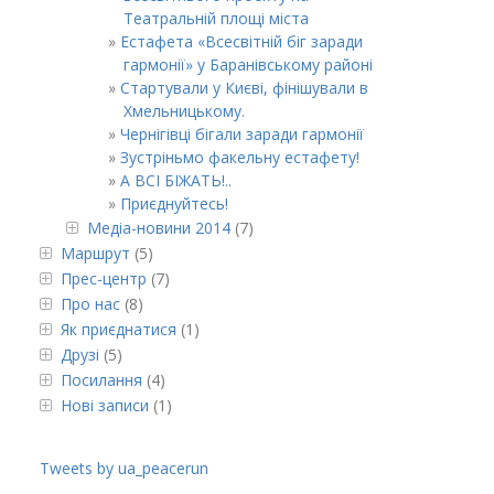
Театральній площі міста
Естафета «Всесвітній біг заради
гармонії» у Баранівському районі
Стартували у Києві, фінішували в
Хмельницькому.
Чернігівці бігали заради гармонії
Зустріньмо факельну естафету!
А ВСІ БІЖАТЬ!..
Приєднуйтесь!
Медіа-новини 2014
(7)
Маршрут
(5)
Прес-центр
(7)
Про нас
(8)
Як приєднатися
(1)
Друзі
(5)
Посилання
(4)
Нові записи
(1)
Tweets by ua_peacerun