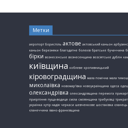
Метки
актове
аеропорт Бориспіль
актовський каньон
арбузин
каньон
березняки
благодатне
болехів
братське
бучаччина
б
бірки
вознесенське
вознесенщина
возсіятське
дублін
ка
київщина
коблеве
кропивницький
кіровоградщина
мала помічна
мала тимош
миколаївка
новомар'ївка
новоукраїнщина
одеса
оде
олександрівка
олександрівщина
перемога
прикарп
приірпіння
пуща-водиця
сміла
смілянщина
трибухівці
трикрат
українка
хутір надія
черкаси
шевченкове
шостаківка
єланець
єланеччина
івано-франківщина