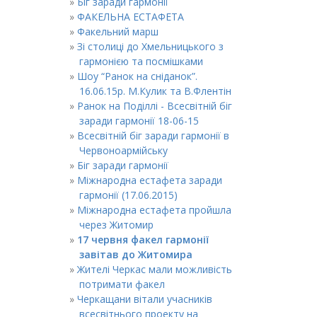
Біг заради гармонії
ФАКЕЛЬНА ЕСТАФЕТА
Факельний марш
Зі столиці до Хмельницького з
гармонією та посмішками
Шоу “Ранок на сніданок”.
16.06.15р. М.Кулик та В.Флентін
Ранок на Поділлі - Всесвітній біг
заради гармонії 18-06-15
Всесвітній біг заради гармонії в
Червоноармійську
Біг заради гармонії
Міжнародна естафета заради
гармонії (17.06.2015)
Міжнародна естафета пройшла
через Житомир
17 червня факел гармонії
завітав до Житомира
Жителі Черкас мали можливість
потримати факел
Черкащани вітали учасників
всесвітнього проекту на