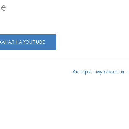
be
КАНАЛ НА YOUTUBE
Актори і музиканти