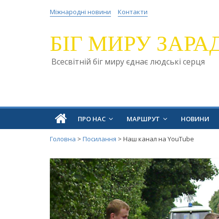
Міжнародні новини
Контакти
БІГ МИРУ ЗАРА
Всесвітній біг миру єднає людські серця
ПРО НАС
МАРШРУТ
НОВИНИ
Головна
>
Посилання
>
Наш канал на YouTube