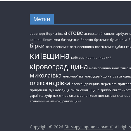
Метки
актове
аеропорт Бориспіль
актовський каньон
арбузин
каньон
березняки
благодатне
болехів
братське
бучаччина
б
бірки
вознесенське
вознесенщина
возсіятське
дублін
ка
київщина
коблеве
кропивницький
кіровоградщина
мала помічна
мала тимош
миколаївка
новомар'ївка
новоукраїнщина
одеса
оде
олександрівка
олександрівщина
перемога
прикарп
приірпіння
пуща-водиця
сміла
смілянщина
трибухівці
трикрат
українка
хутір надія
черкаси
шевченкове
шостаківка
єланець
єланеччина
івано-франківщина
Copyright © 2026
Біг миру заради гармонії
. All righ