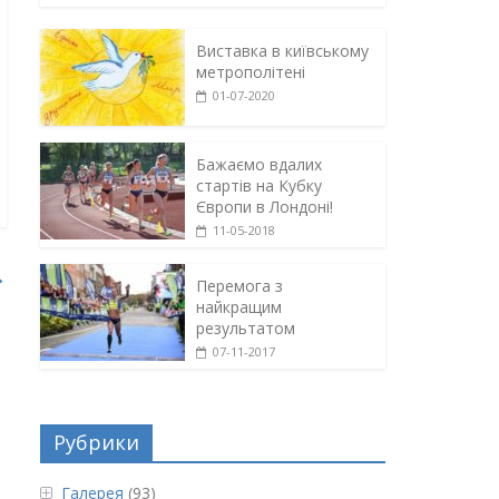
Виставка в київському
метрополітені
01-07-2020
Бажаємо вдалих
стартів на Кубку
Європи в Лондоні!
11-05-2018
→
Перемога з
найкращим
результатом
07-11-2017
Рубрики
Галерея
(93)