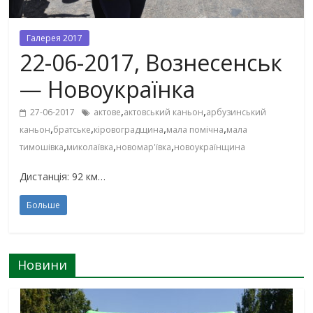
Галерея 2017
22-06-2017, Вознесенськ
— Новоукраїнка
,
,
27-06-2017
актове
актовський каньон
арбузинський
,
,
,
,
каньон
братське
кіровоградщина
мала помічна
мала
,
,
,
тимошівка
миколаївка
новомар'ївка
новоукраїнщина
Дистанція: 92 км…
Больше
Новини