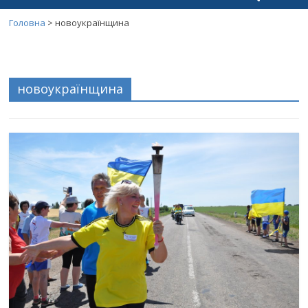
Головна
>
новоукраїнщина
новоукраїнщина