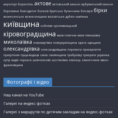
актове
аеропорт Бориспіль
актовський каньон
арбузинський каньон
бірки
березняки
благодатне
болехів
братське
бучаччина
білозір'я
вознесенське
вознесенщина
возсіятське
дублін
кам'янка
київщина
коблеве
кропивницький
кіровоградщина
мала помічна
мала тимошівка
миколаївка
новомар'ївка
новоукраїнщина
одеса
одещина
олександрівка
олександрівщина
перемога
прикарпаття
приірпіння
пуща-водиця
сміла
смілянщина
трибухівці
трикрати
українка
хутір надія
черкаси
шевченкове
шостаківка
єланець
єланеччина
івано-
франківщина
Фотографії і відео
Наш канал на YouTube
Галереї на яндекс-фотках
Галереї з маршрутів по дитячим закладам на яндекс-фотках