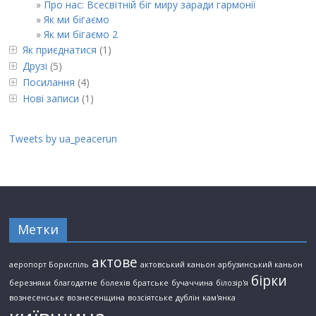
Про нас: Всесвітній біг миру заради гармонії
Як ми бігаємо
Як ми бігаємо 2
Як приєднатися
(1)
Друзі
(5)
Посилання
(4)
Нові записи
(1)
Tweets by ua_peacerun
Метки
актове
аеропорт Бориспіль
актовський каньон
арбузинський каньон
бірки
березняки
благодатне
болехів
братське
бучаччина
білозір'я
вознесенське
вознесенщина
возсіятське
дублін
кам'янка