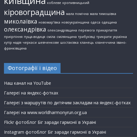
київщина
коблеве
кропивницький
кіровоградщина
мала помічна
мала тимошівка
миколаївка
новомар'ївка
новоукраїнщина
одеса
одещина
олександрівка
олександрівщина
перемога
прикарпаття
приірпіння
пуща-водиця
сміла
смілянщина
трибухівці
трикрати
українка
хутір надія
черкаси
шевченкове
шостаківка
єланець
єланеччина
івано-
франківщина
Фотографії і відео
Наш канал на YouTube
Галереї на яндекс-фотках
Галереї з маршрутів по дитячим закладам на яндекс-фотках
Галереї на www.worldharmonyrun.org.ua
Flickr фотоблог Біг заради гармонії в Украіні
Instagram фотоблог Біг заради гармонії в Украіні