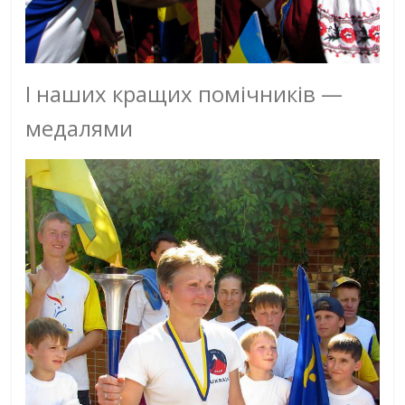
І наших кращих помічників —
медалями